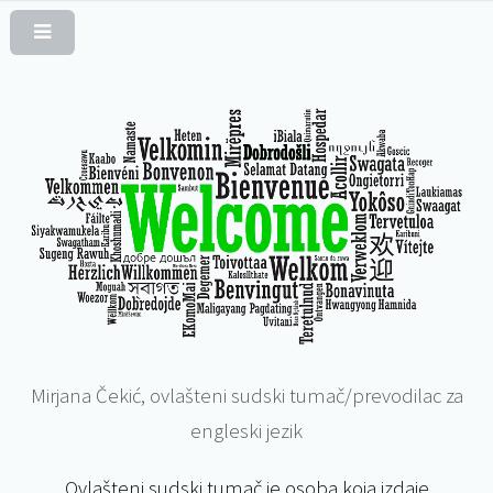
Mirjana Čekić, ovlašteni sudski tumač/prevodilac za
engleski jezik
Ovlašteni sudski tumač je osoba koja izdaje