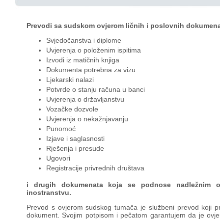
Prevodi sa sudskom ovjerom ličnih i poslovnih dokumena
Svjedočanstva i diplome
Uvjerenja o položenim ispitima
Izvodi iz matičnih knjiga
Dokumenta potrebna za vizu
Ljekarski nalazi
Potvrde o stanju računa u banci
Uvjerenja o državljanstvu
Vozačke dozvole
Uvjerenja o nekažnjavanju
Punomoć
Izjave i saglasnosti
Rješenja i presude
Ugovori
Registracije privrednih društava
i drugih dokumenata koja se podnose nadležnim o
inostranstvu.
Prevod s ovjerom sudskog tumača je službeni prevod koji pre
dokument. Svojim potpisom i pečatom garantujem da je ovjer